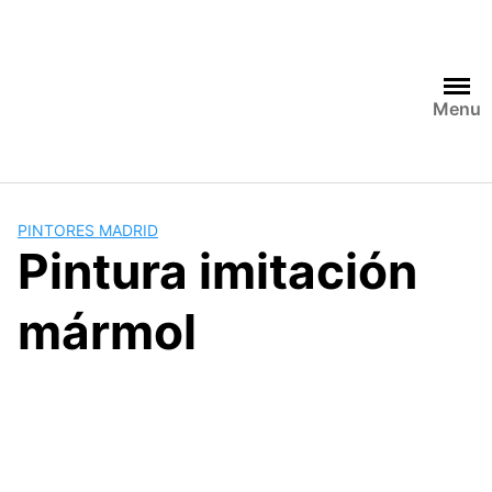
Saltar
al
contenido
Menu
PINTORES MADRID
Pintura imitación
mármol