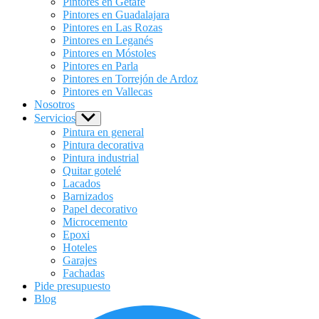
Pintores en Getafe
Pintores en Guadalajara
Pintores en Las Rozas
Pintores en Leganés
Pintores en Móstoles
Pintores en Parla
Pintores en Torrejón de Ardoz
Pintores en Vallecas
Nosotros
Servicios
Show
sub
Pintura en general
menu
Pintura decorativa
Pintura industrial
Quitar gotelé
Lacados
Barnizados
Papel decorativo
Microcemento
Epoxi
Hoteles
Garajes
Fachadas
Pide presupuesto
Blog